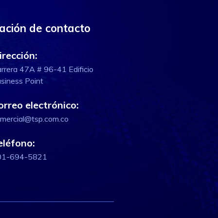
ación de contacto
irección:
rrera 47A # 96-41 Edificio
siness Point
orreo electrónico:
mercial@tsp.com.co
eléfono:
01-694-5821