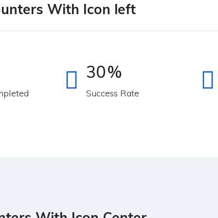
unters With Icon left
30
%
mpleted
Success Rate
ters With Icon Center