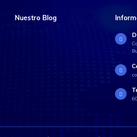
Nuestro Blog
Inform
D
Ca
Bu
C
co
T
6