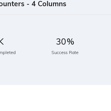
ounters - 4 Columns
K
30
%
mpleted
Success Rate