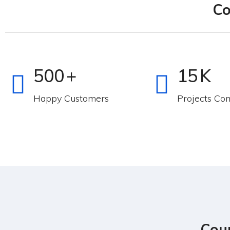
Co
500
+
15
K
Happy Customers
Projects Co
Coun