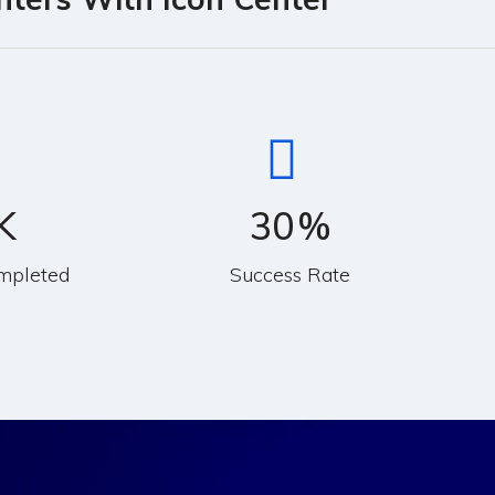
K
30
%
mpleted
Success Rate