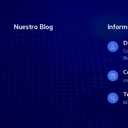
Nuestro Blog
Inform
D
Ca
Bu
C
co
T
6