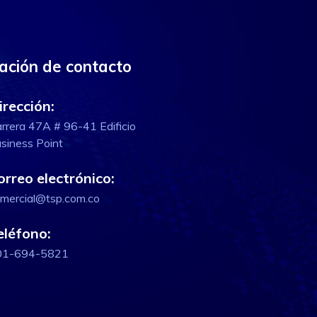
ación de contacto
irección:
rrera 47A # 96-41 Edificio
siness Point
orreo electrónico:
mercial@tsp.com.co
eléfono:
01-694-5821