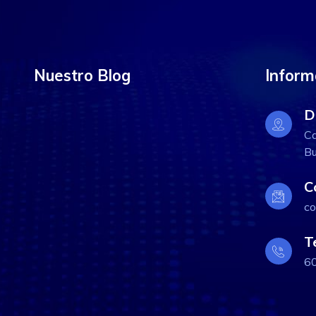
Nuestro Blog
Inform
D
Ca
Bu
C
co
T
6