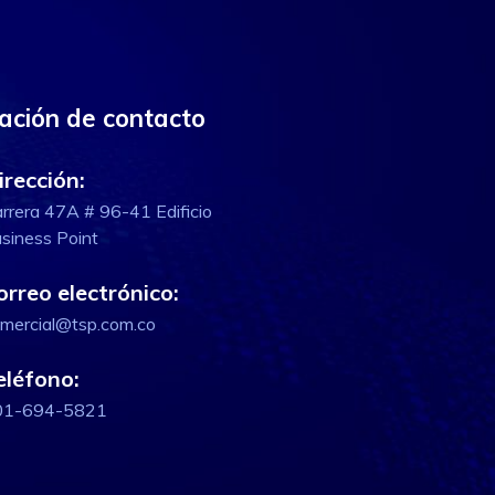
ación de contacto
irección:
rrera 47A # 96-41 Edificio
siness Point
orreo electrónico:
mercial@tsp.com.co
eléfono:
01-694-5821